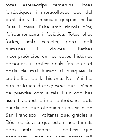
totes estereotips femenins. Totes 
fantàstiques i meravelloses des del 
punt de vista masculí: guapes (hi ha 
l’alta i rossa, l’alta amb rínxols d’or, 
l’afroamericana i l’asiàtica. Totes elles 
fortes, amb caràcter, però molt 
humanes i dolces. Petites 
incongruències en les seves històries 
personals i professionals fan que et 
posis de mal humor si busques la 
credibilitat de la història. No n’hi ha. 
Són històries d’
escapisme
 pur i s’han 
de prendre com a tals. I un cop has 
assolit aquest primer entrebanc, pots 
gaudir del que ofereixen: una visió de 
San Francisco i voltants que, gràcies a 
Déu, no és a la que estem acostumats 
però amb carrers i edificis que 
coneixem i per on hem passat mil 