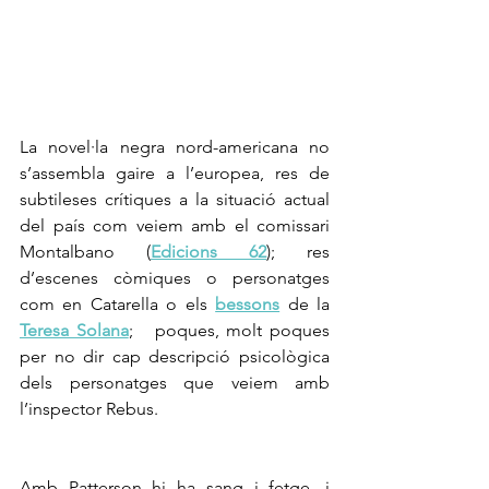
La novel·la negra nord-americana no 
s’assembla gaire a l’europea, res de 
subtileses crítiques a la situació actual 
del país com veiem amb el comissari 
Montalbano (
Edicions 62
); res 
d’escenes còmiques o personatges 
com en Catarella o els 
bessons
 de la 
Teresa Solana
;   poques, molt poques 
per no dir cap descripció psicològica 
dels personatges que veiem amb 
l’inspector Rebus. 
Amb Patterson hi ha sang i fetge, i 