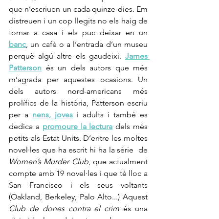
que n’escriuen un cada quinze dies. Em 
distreuen i un cop llegits no els haig de 
tornar a casa i els puc deixar en un 
banc
, un cafè o a l’entrada d’un museu 
perquè algú altre els gaudeixi. 
James 
Patterson
és un dels autors que més 
m’agrada per aquestes ocasions. Un 
dels autors nord-americans més 
prolífics de la història, Patterson escriu 
per a 
nens, joves
 i adults i també es 
dedica a 
promoure la lectura
 dels més 
petits als Estat Units. D’entre les moltes 
novel·les que ha escrit hi ha la sèrie  de 
Women’s Murder Club
, que actualment 
compte amb 19 novel·les i que té lloc a 
San Francisco i els seus voltants 
(Oakland, Berkeley, Palo Alto...) Aquest 
Club de dones contra el crim
 és una 