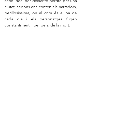
sèrie ideal per deixar-te perdre per una 
ciutat, segons ens conten els narradors, 
perillosíssima, on el crim és el pa de 
cada dia i els personatges fugen 
constantment, i per pèls, de la mort. 