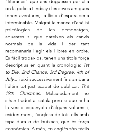
“literàries” que ens duguessin per allà 
on la policia Lindsay i les seves amigues 
tenen aventures, la llista d’espera seria 
interminable. Malgrat la manca d’anàlisi 
psicòlogica de les personatges, 
aquestes sí que pateixen els canvis 
normals de la vida i per tant 
recomanaria llegir els llibres en ordre. 
És fàcil trobar-los, tenen uns títols força 
descriptius en quant la cronologia: 
1st 
to Die
, 
2nd Chance
, 
3rd Degree
, 
4th of 
July
... i així successivament fins arribar a 
l’últim tot just acabat de publicar: 
The 
19th Christmas
. Malauradament no 
s’han traduït al català però sí que hi ha 
la versió espanyola d’alguns volums i, 
evidentment, l’anglesa de tots ells amb 
tapa dura o de butxaca, que és força 
econòmica. A més, en anglès són fàcils 