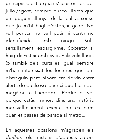
principis d’estiu quan s’acosten les del 
juliol/agost, sempre busco llibres que 
em puguin allunyar de la realitat sense 
que jo m’hi hagi d’esforçar gaire. No 
vull pensar, no vull patir ni sentir-me 
identificada amb ningú. Vull, 
senzillament, esbargir-me. Sobretot si 
haig de viatjar amb avió. Pels vols llargs 
(o també pels curts és igual) sempre 
m’han interessat les lectures que em 
distreguin però alhora em deixin estar 
alerta de qualsevol anunci que facin pel 
megàfon a l’aeroport. Perdre el vol 
perquè estàs immers dins una història 
meravellosament escrita no és com 
quan et passes de parada al metro...
En aquestes ocasions m’agraden els 
thrillers
, els misteris d’aquests autors 