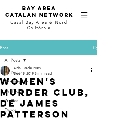
Bay Area
Catalan
Network
Casal Bay Area &
Nord
Califòrnia
Post
All Posts
Aïda Garcia Pons
All Posts
Dec 19, 2019
3 min read
Women's
Reading List
Murder Club,
On Food
de James
Profiles
Dance
Patterson