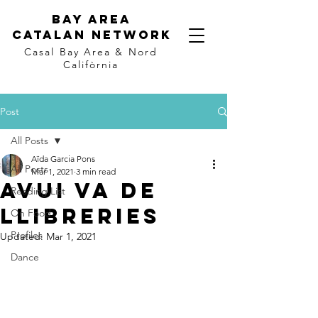
Bay Area
Catalan
Network
Casal Bay Area &
Nord
Califòrnia
Post
All Posts
Aïda Garcia Pons
All Posts
Mar 1, 2021
3 min read
Avui va de
Reading List
llibreries
On Food
Profiles
Updated:
Mar 1, 2021
Dance