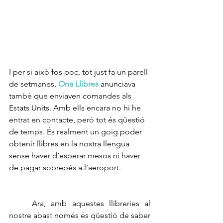
I per si això fos poc, tot just fa un parell 
de setmanes, 
Ona Llibres
 anunciava 
també que enviaven comandes als 
Estats Units. Amb ells encara no hi he 
entrat en contacte, però tot és qüestió 
de temps. És realment un goig poder 
obtenir llibres en la nostra llengua 
sense haver d’esperar mesos ni haver 
de pagar sobrepès a l’aeroport. 
	Ara, amb aquestes llibreries al 
nostre abast només és qüestió de saber 