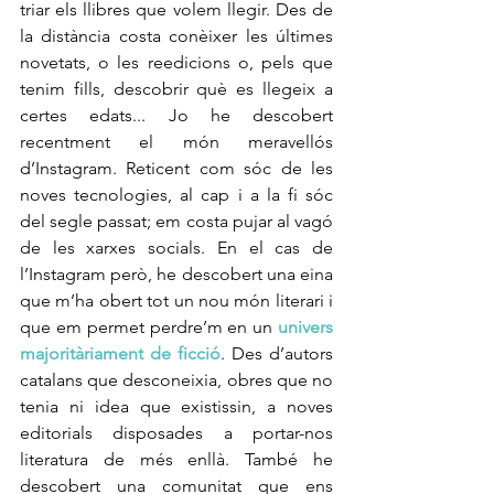
triar els llibres que volem llegir. Des de 
la distància costa conèixer les últimes 
novetats, o les reedicions o, pels que 
tenim fills, descobrir què es llegeix a 
certes edats... Jo he descobert 
recentment el món meravellós 
d’Instagram. Reticent com sóc de les 
noves tecnologies, al cap i a la fi sóc 
del segle passat; em costa pujar al vagó 
de les xarxes socials. En el cas de 
l’Instagram però, he descobert una eina 
que m’ha obert tot un nou món literari i 
que em permet perdre’m en un 
univers 
majoritàriament de ficció
. Des d’autors 
catalans que desconeixia, obres que no 
tenia ni idea que existissin, a noves 
editorials disposades a portar-nos 
literatura de més enllà. També he 
descobert una comunitat que ens 