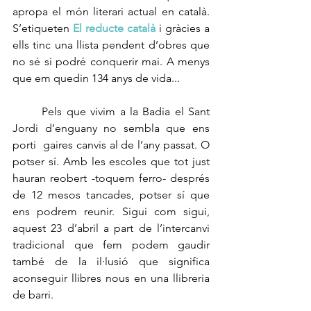
apropa el món literari actual en català. 
S’etiqueten 
El reducte català
 i gràcies a 
ells tinc una llista pendent d’obres que 
no sé si podré conquerir mai. A menys 
que em quedin 134 anys de vida...
	Pels que vivim a la Badia el Sant 
Jordi d’enguany no sembla que ens 
porti  gaires canvis al de l’any passat. O 
potser sí. Amb les escoles que tot just 
hauran reobert -toquem ferro- després 
de 12 mesos tancades, potser sí que 
ens podrem reunir. Sigui com sigui, 
aquest 23 d’abril a part de l’intercanvi 
tradicional que fem podem gaudir 
també de la il·lusió que significa 
aconseguir llibres nous en una llibreria 
de barri. 