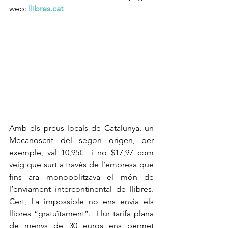
web: 
llibres.cat
Amb els preus locals de Catalunya, un 
Mecanoscrit del segon origen, per 
exemple, val 10,95€  i no $17,97 com 
veig que surt a través de l’empresa que 
fins ara monopolitzava el món de 
l’enviament intercontinental de llibres. 
Cert, La impossible no ens envia els 
llibres “gratuïtament”.  Llur tarifa plana 
de menys de 30 euros ens permet 