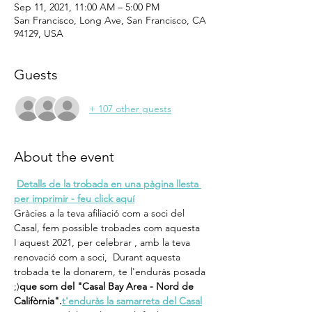
Sep 11, 2021, 11:00 AM – 5:00 PM
San Francisco, Long Ave, San Francisco, CA
94129, USA
Guests
+ 107 other guests
About the event
Detalls de la trobada en una pàgina llesta 
per imprimir - feu click aquí
Gràcies a la teva afiliació com a soci del 
Casal, fem possible trobades com aquesta
I aquest 2021, per celebrar 
, amb la teva 
renovació com a soci, 
 Durant aquesta 
trobada te la donarem, te l'enduràs posada 
;)
que som del "Casal Bay Area - Nord de 
Califòrnia"
.
t'enduràs la samarreta del Casal