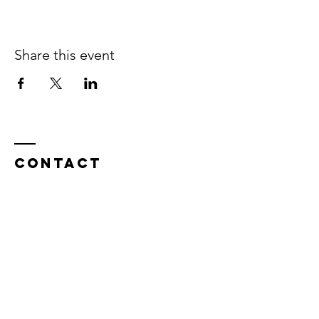
Share this event
Contact
We would love to hear from you, anything
that's on your mind