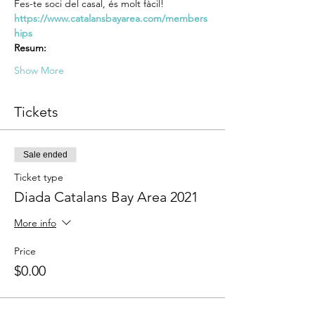
Fes-te soci del casal, és molt fàcil! 
https://www.catalansbayarea.com/members
hips 
Resum:
Show More
Tickets
Sale ended
Ticket type
Diada Catalans Bay Area 2021
More info
Price
$0.00