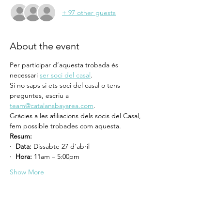
+ 97 other guests
About the event
Per participar d’aquesta trobada és 
necessari 
ser soci del casal
. 
Si no saps si ets soci del casal o tens 
preguntes, escriu a 
team@catalansbayarea.com
. 
Gràcies a les afiliacions dels socis del Casal, 
fem possible trobades com aquesta. 
Resum:
·  
Data:
 Dissabte 27 d'abril
·  
Hora:
 11am – 5:00pm
Show More