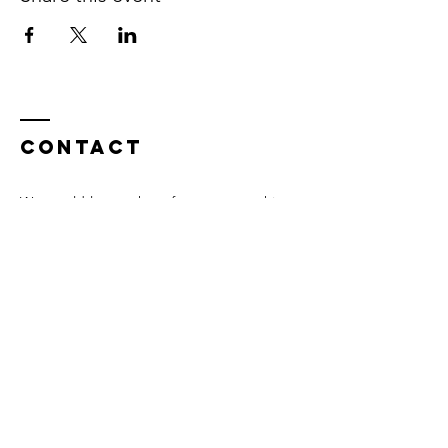
Contact
We would love to hear from you, anything
that's on your mind