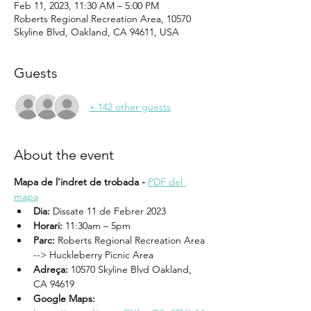
Feb 11, 2023, 11:30 AM – 5:00 PM
Roberts Regional Recreation Area, 10570
Skyline Blvd, Oakland, CA 94611, USA
Guests
+ 142 other guests
About the event
Mapa de l'indret de trobada - 
PDF del 
mapa
Dia:
 Dissate 11 de Febrer 2023
Horari:
 11:30am – 5pm
Parc:
 Roberts Regional Recreation Area 
--> Huckleberry Picnic Area
Adreça:
 10570 Skyline Blvd Oakland, 
CA 94619
Google Maps: