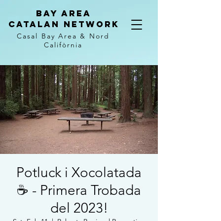
Bay Area
Catalan
Network
Casal Bay Area &
Nord
Califòrnia
Potluck i Xocolatada
☕ - Primera Trobada
del 2023!