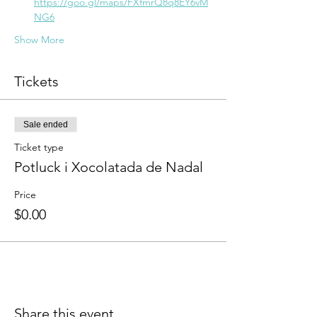
https://goo.gl/maps/FXfmrQ8q8EY6vM
NG6
Show More
Tickets
Sale ended
Ticket type
Potluck i Xocolatada de Nadal
Price
$0.00
Share this event