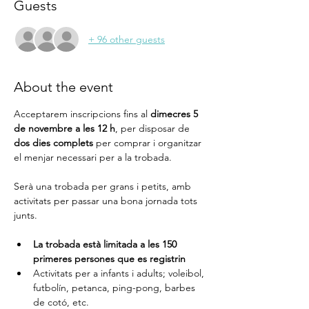
Guests
+ 96 other guests
About the event
Acceptarem inscripcions fins al 
dimecres 5 
de novembre a les 12 h
, per disposar de 
dos dies complets
 per comprar i organitzar 
el menjar necessari per a la trobada.
Serà una trobada per grans i petits, amb 
activitats per passar una bona jornada tots 
junts.
La trobada està limitada a les 150 
primeres persones que es registrin 
Activitats per a infants i adults; voleibol, 
futbolín, petanca, ping-pong, barbes 
de cotó, etc.