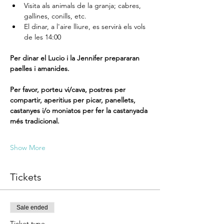
Visita als animals de la granja; cabres, 
gallines, conills, etc. 
El dinar, a l'aire lliure, es servirà els vols 
de les 14:00
Per dinar el Lucio i la Jennifer prepararan 
paelles i amanides. 
Per favor, porteu vi/cava, postres per 
compartir, aperitius per picar, panellets, 
castanyes i/o moniatos per fer la castanyada 
més tradicional.
Show More
Tickets
Sale ended
Ticket type