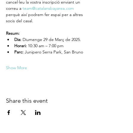
cancel·leu la vostra inscripció enviant un 
correu a 
team@catalansbayarea.com
perquè així podrem fer espai per a altres 
socis del casal.
Resum:
Dia: 
Diumenge 29 de Març de 2025.  
Horari: 
10:30 am – 7:00 pm
Parc: 
Junipero Serra Park, San Bruno
Show More
Share this event