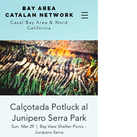
Bay Area
Catalan
Network
Casal Bay Area &
Nord
Califòrnia
Calçotada Potluck al
Junipero Serra Park
Sun, Mar 29
  |  
Bay View Shelter Picnic -
Junipero Serra